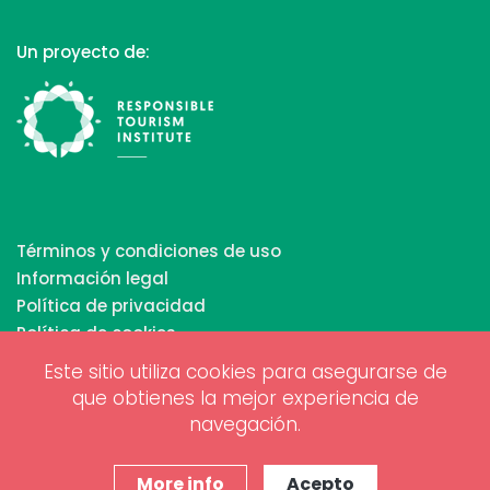
Un proyecto de:
Términos y condiciones de uso
Información legal
Política de privacidad
Política de cookies
Este sitio utiliza cookies para asegurarse de
que obtienes la mejor experiencia de
Copyrights © 2026 All Rights Reserved by Biosphere
navegación.
Responsible Tourism Inc.
Diseño web y marketing digital por
www.projectesainternet.com
More info
Acepto