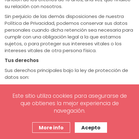
su relación con nosotros.
Sin perjuicio de las demás disposiciones de nuestra
Política de Privacidad, podemos conservar sus datos
personales cuando dicha retención sea necesaria para
cumplir con una obligación legal a la que estamos
sujetos, o para proteger sus intereses vitales o los
intereses vitales de otra persona física.
Tus derechos
Sus derechos principales bajo la ley de protección de
datos son:
(a) el derecho de acceso;
Este sitio utiliza cookies para asegurarse de
Tiene derecho a la confirmación de si procesamos o no
que obtienes la mejor experiencia de
sus datos personales y, cuando lo hacemos, al acceso
navegación.
a sus datos personales, junto con cierta información
adicional. Esa información adicional incluye detalles de
los fines del procesamiento, las categorías de datos
More info
Acepto
personales afectados y los destinatarios de los datos
personales. Si los derechos y las libertades de los