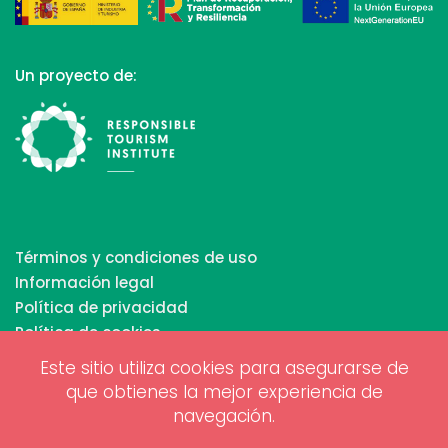
Un proyecto de:
Términos y condiciones de uso
Información legal
Política de privacidad
Política de cookies
Este sitio utiliza cookies para asegurarse de
que obtienes la mejor experiencia de
Copyrights © 2026 All Rights Reserved by Biosphere
navegación.
Responsible Tourism Inc.
Diseño web y marketing digital por