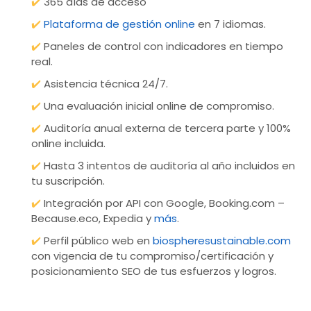
✔️
365 días de acceso
✔️
Plataforma de gestión online
en 7 idiomas.
✔️
Paneles de control con indicadores en tiempo
real.
✔️
Asistencia técnica 24/7.
✔️
Una evaluación inicial online de compromiso.
✔️
Auditoría anual externa de tercera parte y 100%
online incluida.
✔️
Hasta 3 intentos de auditoría al año incluidos en
tu suscripción.
✔️
Integración por API con Google, Booking.com –
Because.eco, Expedia y
más
.
✔️
Perfil público web en
biospheresustainable.com
con vigencia de tu compromiso/certificación y
posicionamiento SEO de tus esfuerzos y logros.