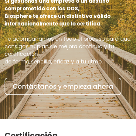
Si gestionas una empresa o un destino
comprometido con los ODS,
Biosphere te ofrece un distintivo válido
internacionalmente que lo certifica.
Te acompañamos en todo el proceso para que
consigas tu plan de mejora continua y tu
certificación
de forma sencilla, eficaz y a tu ritmo.
Contáctanos y empieza ahora
Certificación