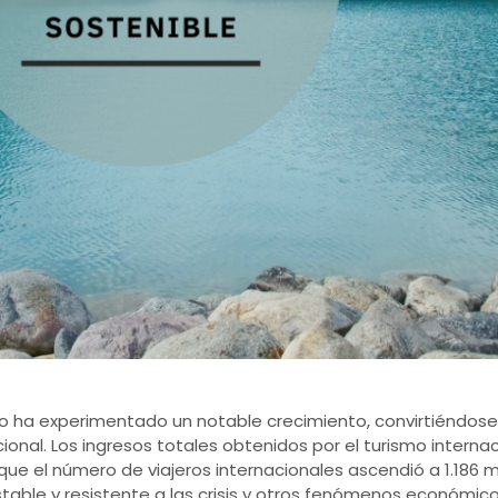
ico ha experimentado un notable crecimiento, convirtiéndose
nal. Los ingresos totales obtenidos por el turismo internaci
 que el número de viajeros internacionales ascendió a 1.186 m
able y resistente a las crisis y otros fenómenos económic