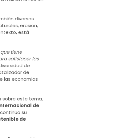
ambién diversos
turales, erosión,
ontexto, está
 que tiene
ra satisfacer las
 diversidad de
atalizador de
de las economías
os sobre este tema,
Internacional de
continúa su
stenible de