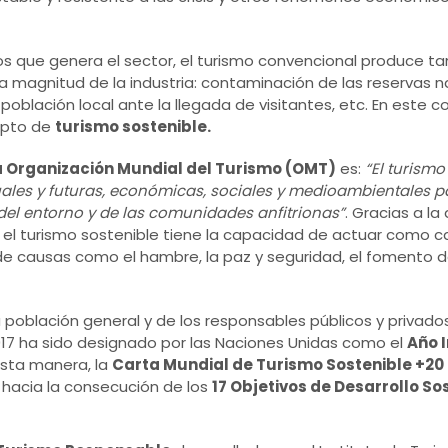
s que genera el sector, el turismo convencional produce t
 magnitud de la industria: contaminación de las reservas na
oblación local ante la llegada de visitantes, etc. En este c
epto de
turismo sostenible.
a Organización Mundial del Turismo (OMT)
es:
“El turismo
les y futuras, económicas, sociales y medioambientales pa
, del entorno y de las comunidades anfitrionas”
. Gracias a la
a, el turismo sostenible tiene la capacidad de actuar como c
de causas como el hambre, la paz y seguridad, el fomento 
a población general y de los responsables públicos y privad
17 ha sido designado por las Naciones Unidas como el
Año 
sta manera, la
Carta Mundial de Turismo Sostenible +20
o hacia la consecución de los
17 Objetivos de Desarrollo So