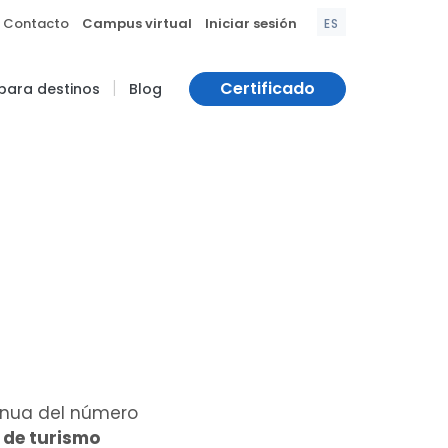
|
|
Contacto
Campus virtual
Iniciar sesión
ES
|
Certificado
 para destinos
Blog
tinua del número
 de turismo