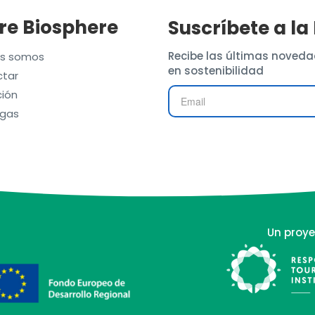
re Biosphere
Suscríbete a la
Recibe las últimas noveda
es somos
en sostenibilidad
tar
ión
gas
Un proye