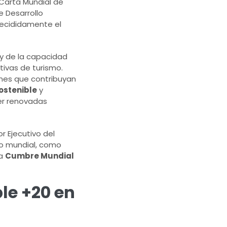
 Carta Mundial de
e Desarrollo
decididamente el
a y de la capacidad
tivas de turismo.
iones que contribuyan
ostenible
y
er renovadas
r Ejecutivo del
smo mundial, como
la
Cumbre Mundial
le +20 en