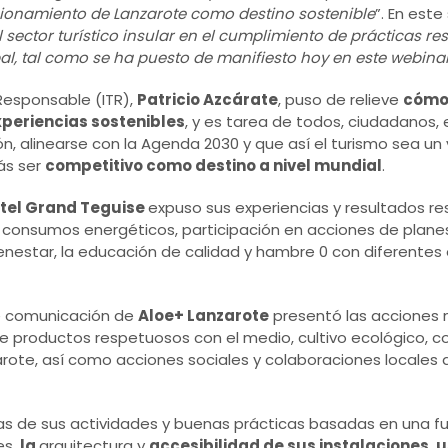
icionamiento de Lanzarote como destino sostenible
”. En este
l sector turístico insular en el cumplimiento de prácticas r
l, tal como se ha puesto de manifiesto hoy en este webina
 Responsable (ITR),
Patricio Azcárate
, puso de relieve
cómo 
periencias sostenibles
, y es tarea de todos, ciudadanos,
, alinearse con la Agenda 2030 y que así el turismo sea un
ás ser
competitivo como destino a nivel mundial
.
tel Grand Teguise
expuso sus experiencias y resultados r
consumos energéticos, participación en acciones de planes
bienestar, la educación de calidad y hambre 0 con diferentes
e comunicación de
Aloe+ Lanzarote
presentó las acciones m
 de productos respetuosos con el medio, cultivo ecológico, c
zarote, así como acciones sociales y colaboraciones locales 
s de sus actividades y buenas prácticas basadas en una fu
es,
la
arquitectura y
accesibilidad de sus instalaciones, 