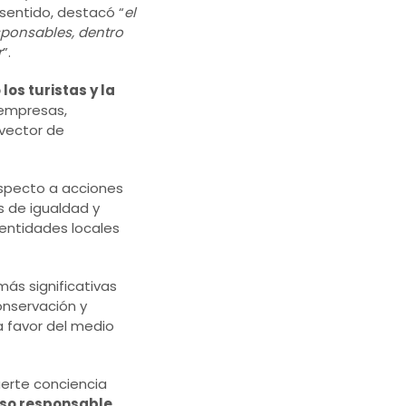
 sentido, destacó “
el
esponsables, dentro
r
”.
los turistas y la
 empresas,
 vector de
especto a acciones
 de igualdad y
 entidades locales
ás significativas
onservación y
a favor del medio
erte conciencia
uso responsable