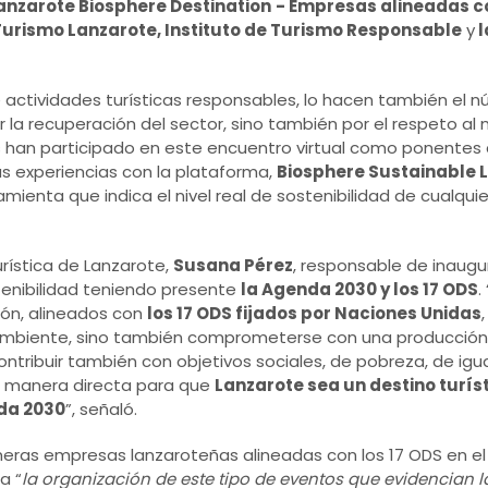
anzarote Biosphere
Destination
- Empresas alineadas co
Turismo Lanzarote,
Instituto de Turismo Responsable
y
l
e actividades turísticas responsables, lo hacen también el
r la recuperación del sector, sino también por el respeto al
as han participado en este encuentro virtual como ponente
us experiencias con la plataforma,
Biosphere Sustainable Li
ienta que indica el nivel real de sostenibilidad de cualqu
rística de Lanzarote,
Susana Pérez
, responsable de inaugu
tenibilidad teniendo presente
la Agenda 2030 y los 17 ODS
.
ión, alineados con
los 17 ODS fijados por Naciones Unidas
 ambiente, sino también comprometerse con una producció
contribuir también con objetivos sociales, de pobreza, de ig
e manera directa para que
Lanzarote sea un destino turís
da 2030
”, señaló.
rimeras empresas lanzaroteñas alineadas con los 17 ODS en e
a “
la organización de este tipo de eventos que evidencian l