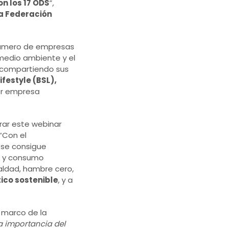
n los 17 ODS
”,
a Federación
 número de empresas
 medio ambiente y el
s compartiendo sus
festyle (BSL),
ier empresa
rar este webinar
 “Con el
, se consigue
n y consumo
ualdad, hambre cero,
tico sostenible
, y a
l marco de la
a importancia del