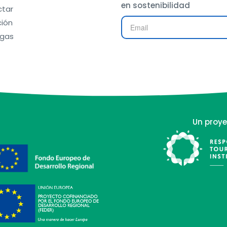
en sostenibilidad
tar
ión
gas
Un proye