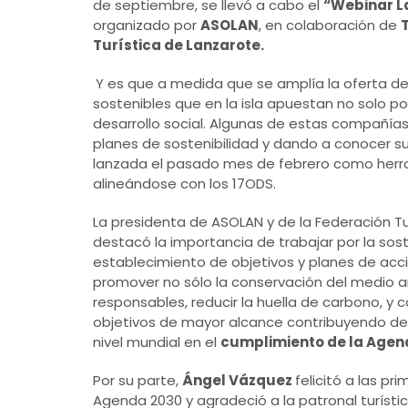
de septiembre, se llevó a cabo el
“Webinar L
organizado por
ASOLAN
, en colaboración de
Turística de Lanzarote.
Y es que a medida que se amplía la oferta d
sostenibles que en la isla apuestan no solo po
desarrollo social. Algunas de estas compañí
planes de sostenibilidad y dando a conocer s
lanzada el pasado mes de febrero como herram
alineándose con los 17ODS.
La presidenta de ASOLAN y de la Federación Tu
destacó la importancia de trabajar por la sos
establecimiento de objetivos y planes de acc
promover no sólo la conservación del medio
responsables, reducir la huella de carbono, y 
objetivos de mayor alcance contribuyendo d
nivel mundial en el
cumplimiento de la Agen
Por su parte,
Ángel Vázquez
felicitó a las p
Agenda 2030 y agradeció a la patronal turístic