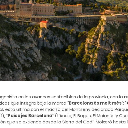
gonista en los avances sostenibles de la provincia, con la
r
ticos que integra bajo la marca "
Barcelona és molt més
": "
ntal, esta última con el macizo del Montseny declarado Parqu
), "
Paisajes Barcelona
" (L’Anoia, El Bages, El Moianès y Oso
ión que se extiende desde la Sierra del Cadí-Moixeró hasta l