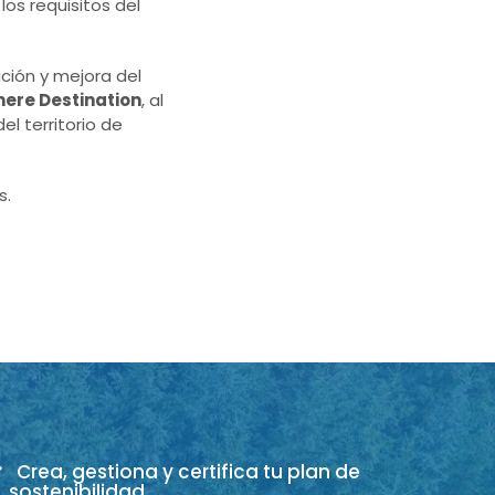
los requisitos del
ación y mejora del
phere Destination
, al
l territorio de
s.
Crea, gestiona y certifica tu plan de
sostenibilidad.