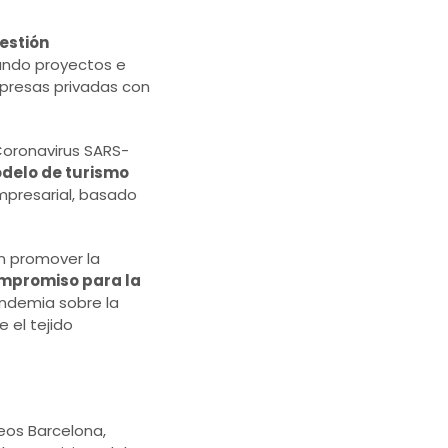
estión
lando proyectos e
empresas privadas con
Coronavirus SARS-
odelo de turismo
empresarial, basado
en promover la
mpromiso para la
andemia sobre la
 el tejido
os Barcelona, ​​