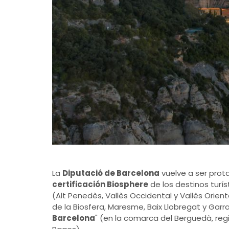
La
Diputació de Barcelona
vuelve a ser prota
certificación Biosphere
de los destinos turís
(Alt Penedès, Vallès Occidental y Vallès Orie
de la Biosfera, Maresme, Baix Llobregat y Garraf
Barcelona
" (en la comarca del Berguedà, reg