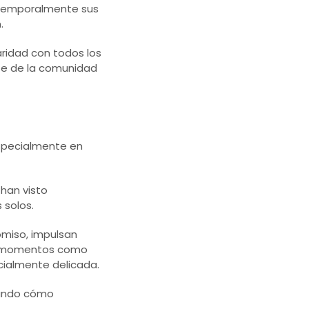
r temporalmente sus
.
aridad con todos los
rte de la comunidad
especialmente en
 han visto
 solos.
omiso, impulsan
 En momentos como
cialmente delicada.
uando cómo