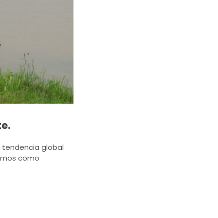
e.
a tendencia global
remos como