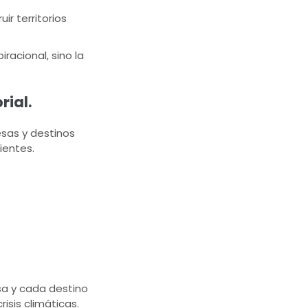
ir territorios
acional, sino la
rial.
esas y destinos
ientes.
sa y cada destino
isis climáticas.