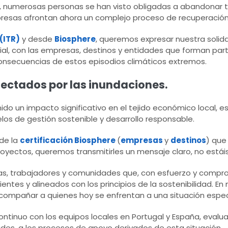
al, numerosas personas se han visto obligadas a abandona
sas afrontan ahora un complejo proceso de recuperación
(ITR)
y desde
Biosphere
, queremos expresar nuestra solid
ial, con las empresas, destinos y entidades que forman pa
onsecuencias de estos episodios climáticos extremos.
ectados por las inundaciones.
ido un impacto significativo en el tejido económico local, 
 de gestión sostenible y desarrollo responsable.
de la
certificación Biosphere
(
empresas
y
destinos
) que
oyectos, queremos transmitirles un mensaje claro, no estáis
as, trabajadores y comunidades que, con esfuerzo y compr
ientes y alineados con los principios de la sostenibilidad.
acompañar a quienes hoy se enfrentan a una situación espe
tinuo con los equipos locales en Portugal y España, eval
es, a los procesos de apoyo derivados de esta situación.