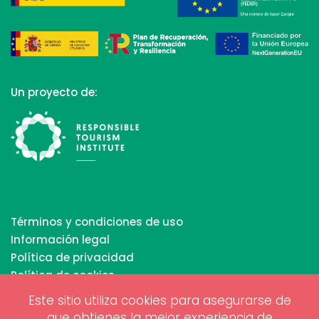
Un proyecto de:
Términos y condiciones de uso
Información legal
Política de privacidad
Política de cookies
Este sitio utiliza cookies para asegurarse de
que obtienes la mejor experiencia de