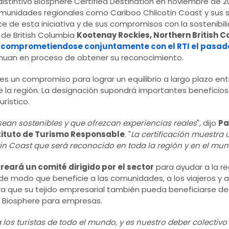
 distintivo Biosphere Certified Destination en noviembre de 2
munidades regionales como Cariboo Chilcotin Coast y sus 
nce de esta iniciativa y de sus compromisos con la sostenibili
 de British Columbia
Kootenay Rockies, Northern British 
o
comprometiendose conjuntamente con el RTI el pasado 
tinuan en proceso de obtener su reconocimiento.
es un compromiso para lograr un equilibrio a largo plazo en
 la región. La designación supondrá importantes beneficios
rístico.
ean sostenibles y que ofrezcan experiencias reales
", dijo
Pa
stituto de Turismo Responsable
. "
La certificación muestr
tin Coast que será reconocido en toda la región y en el mu
eará un comité dirigido por el sector
para ayudar a la re
e modo que beneficie a las comunidades, a los viajeros y al
que su tejido empresarial también pueda beneficiarse de 
ón Biosphere para empresas.
a los turistas de todo el mundo, y es nuestro deber colectivo