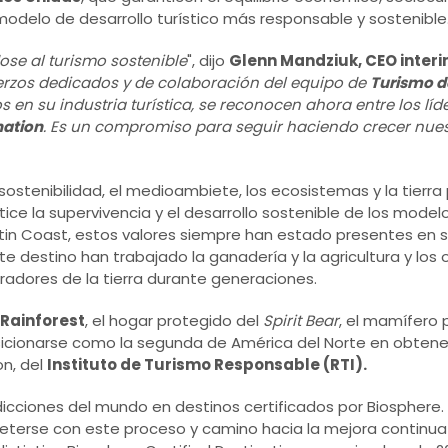
modelo de desarrollo turístico más responsable y sostenible
ose al turismo sostenible
", dijo
Glenn Mandziuk, CEO interi
uerzos dedicados y de colaboración del equipo de
Turismo d
os en su industria turística, se reconocen ahora entre los l
nation
. Es un compromiso para seguir haciendo crecer nues
sostenibilidad, el medioambiete, los ecosistemas y la tierra 
tice la supervivencia y el desarrollo sostenible de los modelos
otin Coast, estos valores siempre han estado presentes en 
te destino han trabajado la ganadería y la agricultura y los
radores de la tierra durante generaciones.
 Rainforest
, el hogar protegido del
Spirit Bear
, el mamífero p
sicionarse como la segunda de América del Norte en obtene
on, del
Instituto de Turismo Responsable (RTI).
isdicciones del mundo en destinos certificados por Biosphere.
eterse con este proceso y camino hacia la mejora continua