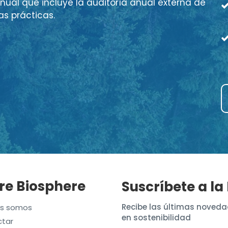
nual que incluye la auditoría anual externa de
as prácticas.
re Biosphere
Suscríbete a la
Recibe las últimas noveda
es somos
en sostenibilidad
tar