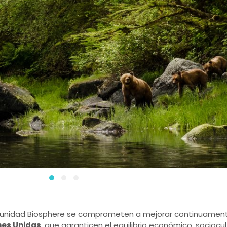
munidad Biosphere se comprometen a mejorar continuament
nes Unidas
, que garanticen el equilibrio económico, sociocul