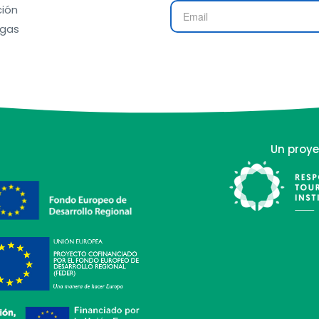
ión
gas
Un proye