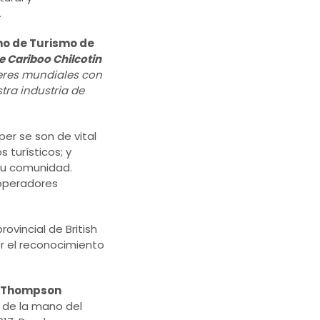
.
no de Turismo de
e Cariboo Chilcotin
íderes mundiales con
tra industria de
per se son de vital
 turísticos; y
su comunidad.
 operadores
rovincial de British
r el reconocimiento
Thompson
 de la mano del