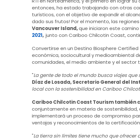
RTI en Norteamérica, y el primero en lograr su
entonces, ha estado trabajando con otras co
turísticos, con el objetivo de expandir el alca
dado sus frutos! Por el momento, las regiones
Vancouver Island,
que iniciaron este camin
2021
,
junto con Cariboo Chilcotin Coast, con
Convertirse en un Destino Biosphere Certified 
económica, sociocultural y medioambiental de
comunidades, el medio ambiente y el sector tu
"
La gente de todo el mundo busca viajes que s
Díaz de Losada, Secretario General del In
local con la sostenibilidad en Cariboo Chilco
Cariboo Chilcotin Coast Tourism también cr
conjuntamente en materia de sostenibilidad, d
implementará un proceso de compromiso para 
ventajas y reconocimientos de la certificaci
"
La tierra sin límites tiene mucho que ofrecer 