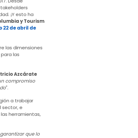
017. Desde
stakeholders
dad. ¡Y esto ha
Columbia y Tourism
22 de abril de
tre las dimensiones
 para las
tricio Azcárate
a un compromiso
ndo
".
gión a trabajar
 sector, e
las herramientas,
 garantizar que lo