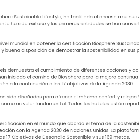
ere Sustainable Lifestyle, ha facilitado el acceso a su nue
iento ha sido exitoso y las primeras entidades se han conve
vel mundial en obtener la certificación Biosphere Sustainable
o y buena disposición de demostrar la sostenibilidad en sus
otels demuestra el cumplimiento de diferentes acciones y ac
han iniciado el camino de Biosphere para la mejora continua
n a la contribución a los 17 objetivos de la Agenda 2030.
an sido diseñados para ofrecer el máximo confort y relajac
 como un valor fundamental. Todos los hoteles están reparti
certificación en el mundo que aborda el tema de la sostenib
neación con la Agenda 2030 de Naciones Unidas. La platafo
 17 Objetivos de Desarrollo Sostenible y sus 169 metas.