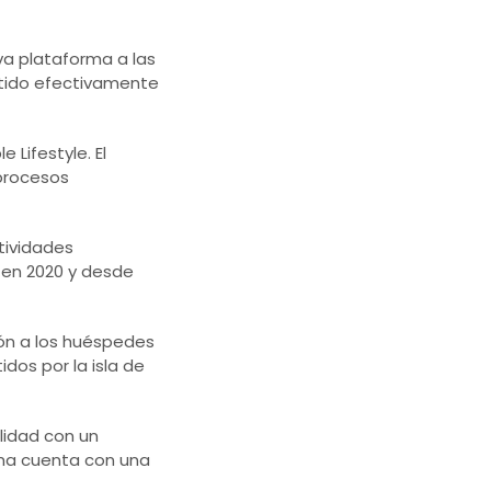
va plataforma a las
rtido efectivamente
 Lifestyle. El
 procesos
tividades
 en 2020 y desde
ión a los huéspedes
dos por la isla de
ilidad con un
rma cuenta con una