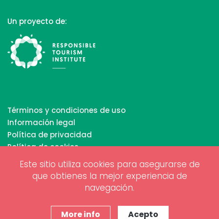
Un proyecto de:
Términos y condiciones de uso
Información legal
Política de privacidad
Política de cookies
Este sitio utiliza cookies para asegurarse de
que obtienes la mejor experiencia de
Copyrights © 2026 All Rights Reserved by Biosphere
navegación.
Responsible Tourism Inc.
Diseño web y marketing digital por
www.projectesainternet.com
More info
Acepto