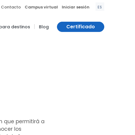
|
|
Contacto
Campus virtual
Iniciar sesión
ES
|
Certificado
 para destinos
Blog
n que permitirá a
nocer los