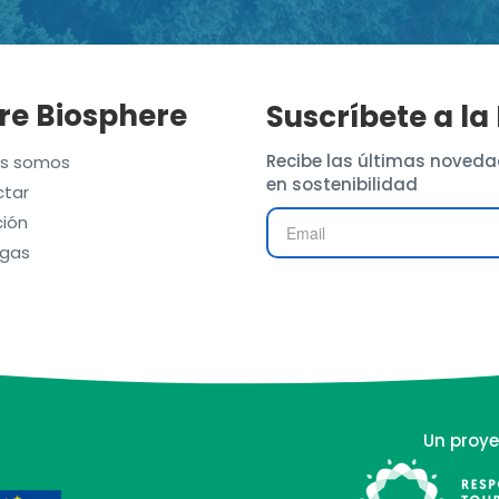
re Biosphere
Suscríbete a la
Recibe las últimas noveda
es somos
en sostenibilidad
tar
ión
gas
Un proye