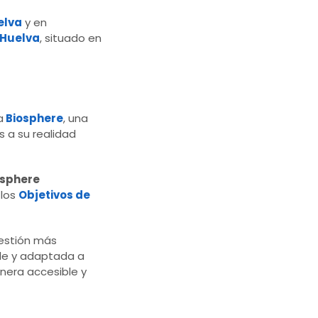
elva
y en
 Huelva
, situado en
a
Biosphere
, una
 a su realidad
osphere
 los
Objetivos de
gestión más
ible y adaptada a
anera accesible y