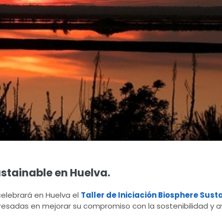
ustainable en Huelva.
 celebrará en Huelva el
Taller de Iniciación Biosphere Sust
eresadas en mejorar su compromiso con la sostenibilidad y a