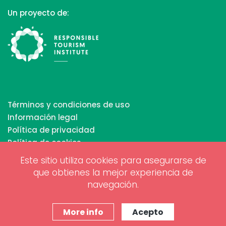
Un proyecto de:
Términos y condiciones de uso
Información legal
Política de privacidad
Política de cookies
Este sitio utiliza cookies para asegurarse de
que obtienes la mejor experiencia de
Copyrights © 2026 All Rights Reserved by Biosphere
navegación.
Responsible Tourism Inc.
Diseño web y marketing digital por
www.projectesainternet.com
More info
Acepto