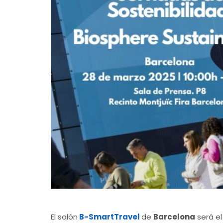
El salón
B-SmartTravel
de
Barcelona
será el