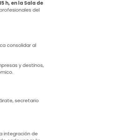
15 h,
en la Sala de
 profesionales del
ca consolidar al
mpresas y destinos,
ómico.
árate, secretario
a integración de