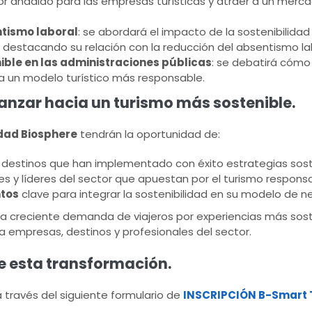
or añadido para las empresas turísticas y atraer a un mer
ntismo laboral
: se abordará el impacto de la sostenibilidad 
, destacando su relación con la reducción del absentismo la
ible en las administraciones públicas
: se debatirá cómo
cia un modelo turístico más responsable.
nzar hacia un turismo más sostenible.
idad Biosphere
tendrán la oportunidad de:
destinos que han implementado con éxito estrategias sost
s y líderes del sector que apuestan por el turismo responsa
ntos
clave para integrar la sostenibilidad en su modelo de n
la creciente demanda de viajeros por experiencias más sost
 empresas, destinos y profesionales del sector.
de esta transformación.
a través del siguiente formulario de
INSCRIPCIÓN B-Smart 