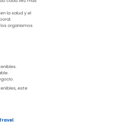
cado cada vez más
en la salud y el
boral.
 los organismos
enibles.
ble.
egocio.
enibles, este
Travel
.