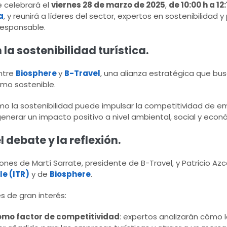
se celebrará el
viernes 28 de marzo de 2025
,
de 10:00 h a 12:
a
, y reunirá a líderes del sector, expertos en sostenibilidad y
esponsable.
a sostenibilidad turística.
entre
Biosphere
y
B-Travel
, una alianza estratégica que bus
smo sostenible.
mo la sostenibilidad puede impulsar la competitividad de e
nerar un impacto positivo a nivel ambiental, social y econ
debate y la reflexión.
nes de Martí Sarrate, presidente de B-Travel, y Patricio Azc
e (ITR)
y de
Biosphere
.
s de gran interés:
omo factor de competitividad
: expertos analizarán cómo l