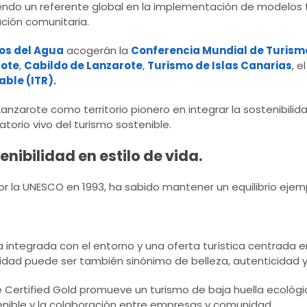
endo un referente global en la implementación de modelos 
pación comunitaria.
s del Agua
acogerán la
Conferencia Mundial de Turismo
rote
,
Cabildo de Lanzarote
,
Turismo de Islas Canarias
, e
able (ITR)
.
anzarote como territorio pionero en integrar la sostenibilid
atorio vivo del turismo sostenible.
enibilidad en estilo de vida.
or la UNESCO en 1993, ha sabido mantener un equilibrio ejemp
a integrada con el entorno y una oferta turística centrada e
ilidad puede ser también sinónimo de belleza, autenticidad y
e Certified Gold promueve un turismo de baja huella ecológ
enible y la colaboración entre empresas y comunidad.