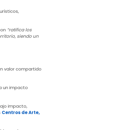
rísticos,
tion
“ratifica los
ritorio, siendo un
 un valor compartido
ga un impacto
bajo impacto,
s
Centros de Arte,