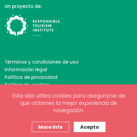
Un proyecto de:
Términos y condiciones de uso
Información legal
Política de privacidad
Política de cookies
Este sitio utiliza cookies para asegurarse de
que obtienes la mejor experiencia de
Copyrights © 2026 All Rights Reserved by Biosphere
navegación.
Responsible Tourism Inc.
Diseño web y marketing digital por
www.projectesainternet.com
More info
Acepto