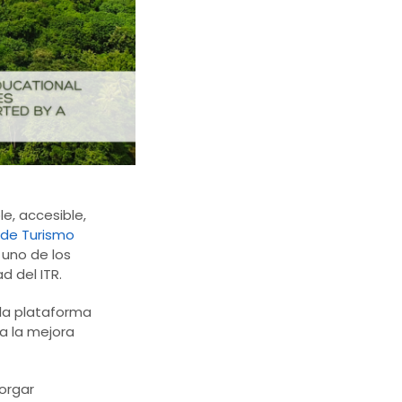
e, accesible,
o de Turismo
 uno de los
d del ITR.
la plataforma
a la mejora
torgar