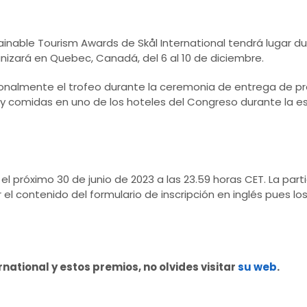
tainable Tourism Awards de Skål International tendrá lugar 
ganizará en Quebec, Canadá, del 6 al 10 de diciembre.
onalmente el trofeo durante la ceremonia de entrega de pr
 y comidas en uno de los hoteles del Congreso durante la es
el próximo 30 de junio de 2023 a las 23.59 horas CET. La part
el contenido del formulario de inscripción en inglés pues lo
national y estos premios, no olvides visitar
su web
.