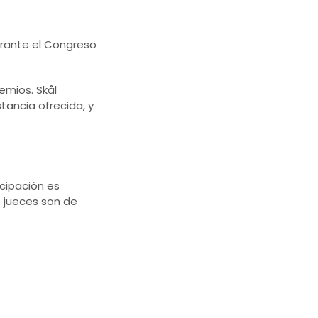
durante el Congreso
emios. Skål
tancia ofrecida, y
icipación es
s jueces son de