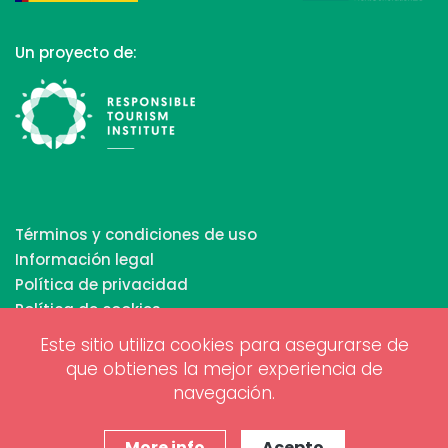
Un proyecto de:
Términos y condiciones de uso
Información legal
Política de privacidad
Política de cookies
Este sitio utiliza cookies para asegurarse de
que obtienes la mejor experiencia de
Copyrights © 2026 All Rights Reserved by Biosphere
navegación.
Responsible Tourism Inc.
Diseño web y marketing digital por
www.projectesainternet.com
More info
Acepto