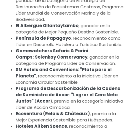
ganador de la categoría de Estrategia de
Restauración de Ecosistemas Costeros, Programa
Líder Mundial de Conservación Marina y de la
Biodiversidad.
El Albergue Ollantaytambo
, ganador en la
categoría de Mejor Pequeño Destino Sostenible.
Península de Papagayo
, reconocimiento como
Líder en Desarrollo Hotelero o Turístico Sostenible.
Gamewatchers Safaris & Porini
Camps
:
Selenkay Conservancy
, ganador en la
categoría de Programa Líder de Conservación.
SM Hotels and Conventions
:
"Plato para el
Planeta"
, reconocimiento a la Iniciativa Líder en
Economía Circular Sostenible.
Programa de Descarbonización de la Cadena
de Suministro de Accor: "Lograr el Cero Neto
Juntos"
(
Accor
), premio en la categoría iniciativa
Líder de Acción Climática.
Ecoventura
(
Relais & Châteaux
)
, premio a la
Mejor Experiencia Sostenible para Huéspedes.
Hoteles Aitken Spence
, reconocimiento a