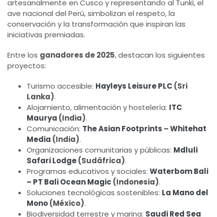
artesanalmente en Cusco y representando al Tunki, el
ave nacional del Perú, simbolizan el respeto, la
conservación y la transformación que inspiran las
iniciativas premiadas.
Entre los
ganadores de 2025
, destacan los siguientes
proyectos:
Turismo accesible:
Hayleys Leisure PLC
(Sri
Lanka)
.
Alojamiento, alimentación y hostelería:
ITC
Maurya
(India)
.
Comunicación:
The Asian Footprints
–
Whitehat
Media
(India)
.
Organizaciones comunitarias y públicas:
Mdluli
Safari Lodge
(Sudáfrica)
.
Programas educativos y sociales:
Waterbom Bali
– PT Bali Ocean Magic
(Indonesia)
.
Soluciones tecnológicas sostenibles:
La Mano del
Mono
(México)
.
Biodiversidad terrestre y marina:
Saudi Red Sea