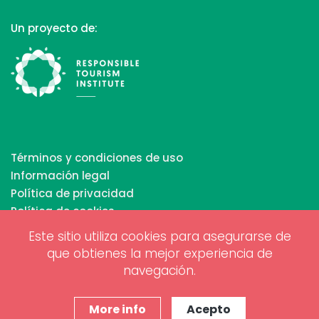
Un proyecto de:
Términos y condiciones de uso
Información legal
Política de privacidad
Política de cookies
Este sitio utiliza cookies para asegurarse de
que obtienes la mejor experiencia de
Copyrights © 2026 All Rights Reserved by Biosphere
navegación.
Responsible Tourism Inc.
Diseño web y marketing digital por
www.projectesainternet.com
More info
Acepto