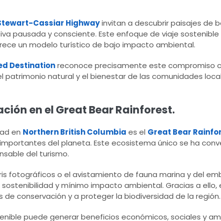
Stewart-Cassiar Highway
invitan a descubrir paisajes de 
ctiva pausada y consciente. Este enfoque de viaje sostenible
orece un modelo turístico de bajo impacto ambiental.
ed Destination
reconoce precisamente este compromiso c
del patrimonio natural y el bienestar de las comunidades loc
ión en el Great Bear Rainforest.
dad en
Northern British Columbia
es el
Great Bear Rainfo
mportantes del planeta. Este ecosistema único se ha conv
nsable del turismo.
ris fotográficos o el avistamiento de fauna marina y del e
de sostenibilidad y mínimo impacto ambiental. Gracias a ello, 
 de conservación y a proteger la biodiversidad de la región.
nible puede generar beneficios económicos, sociales y am