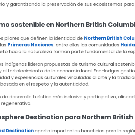
itorio y garantizando la preservación de sus ecosistemas para
o sostenible en Northern British Columbi
s pilares que definen la identidad de
Northern British Col
 las
Primeras Naciones
, entre ellas las comunidades
Haida
peto hacia la naturaleza forman parte fundamental de la expe
es indígenas lideran propuestas de turismo cultural sosten
 y el fortalecimiento de la economía local. Eco-lodges gesti
d y experiencias culturales vinculadas al arte y la tradició
 basada en el respeto y la autenticidad.
 desarrollo turístico más inclusivo y participativo, alinead
o regenerativo.
iosphere Destination para Northern Britis
ed Destination
aporta importantes beneficios para la regió