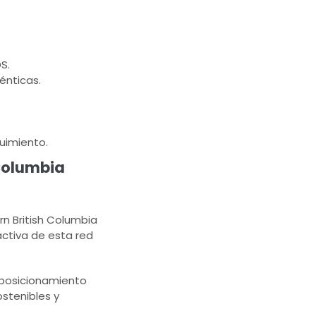
S.
énticas.
uimiento.
 Columbia
n British Columbia
ctiva de esta red
u posicionamiento
ostenibles y