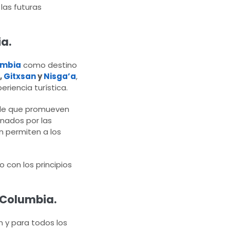
 las futuras
a.
umbia
como destino
,
Gitxsan
y
Nisga’a
,
riencia turística.
ible que promueven
onados por las
n permiten a los
o con los principios
h Columbia.
n y para todos los