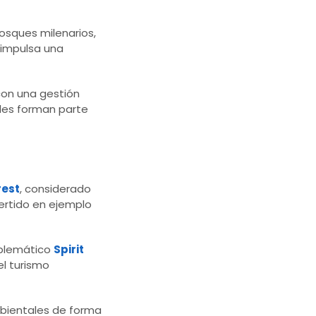
bosques milenarios,
 impulsa una
on una gestión
ales forman parte
rest
, considerado
ertido en ejemplo
mblemático
Spirit
el turismo
bientales de forma