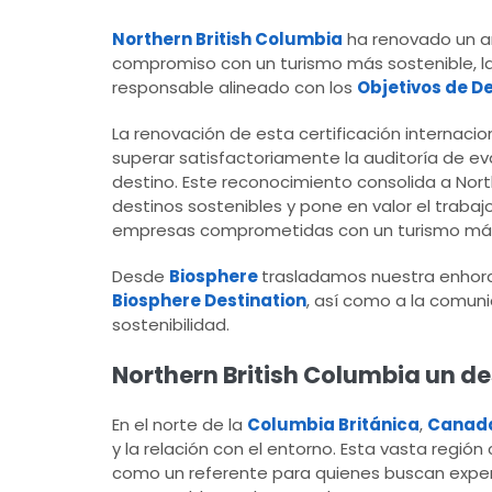
Northern British Columbia
ha renovado un añ
compromiso con un turismo más sostenible, la 
responsable alineado con los
Objetivos de D
La renovación de esta certificación internacio
superar satisfactoriamente la auditoría de ev
destino. Este reconocimiento consolida a Nor
destinos sostenibles y pone en valor el trabaj
empresas comprometidas con un turismo más 
Desde
Biosphere
trasladamos nuestra enhora
Biosphere Destination
, así como a la comun
sostenibilidad.
Northern British Columbia un de
En el norte de la
Columbia Británica
,
Canad
y la relación con el entorno. Esta vasta regió
como un referente para quienes buscan experie