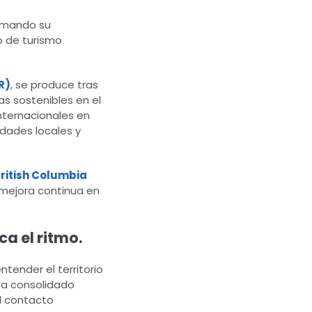
irmando su
o de turismo
R)
, se produce tras
as sostenibles en el
nternacionales en
idades locales y
ritish Columbia
 mejora continua en
a el ritmo.
ntender el territorio
 ha consolidado
el contacto